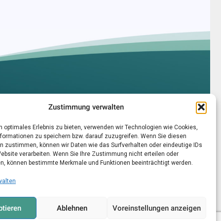
Zustimmung verwalten
HOME
n optimales Erlebnis zu bieten, verwenden wir Technologien wie Cookies,
ÜBER UNS
formationen zu speichern bzw. darauf zuzugreifen. Wenn Sie diesen
SCHÄDLINGE
n zustimmen, können wir Daten wie das Surfverhalten oder eindeutige IDs
ebsite verarbeiten. Wenn Sie Ihre Zustimmung nicht erteilen oder
GESCHÄFTSKUNDEN
n, können bestimmte Merkmale und Funktionen beeinträchtigt werden.
KONTAKT
walten
IMPRESSUM
DATENSCHUTZ
tieren
Ablehnen
Voreinstellungen anzeigen
COOKIE-RICHTLINIE (EU)