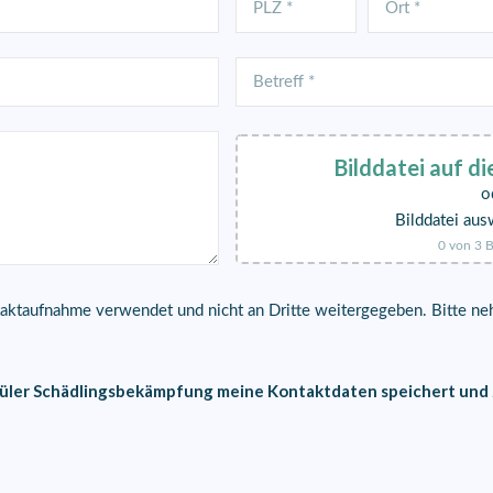
Bilddatei auf di
o
Bilddatei aus
0
von 3
B
taktaufnahme verwendet und nicht an Dritte weitergegeben. Bitte n
s Güler Schädlingsbekämpfung meine Kontaktdaten speichert un