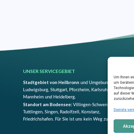
UNSER SERVICEGEBIET
Um Ihnen ei
Stadtgebiet von Heilbronn
und Umgebung,
um Gerätein
Technologie
Ludwigsburg, Stuttgart, Pforzheim, Karlsruhe, Worms,
auf dieser W
Mannheim und Heidelberg.
zurückziehe
Standort am Bodensee:
Villingen-Schwenningen,
Dienste ver
Tuttlingen, Singen, Radolfzell, Konstanz,
Friedrichshafen. Für Sie ist uns kein Weg zu weit!
Akzep