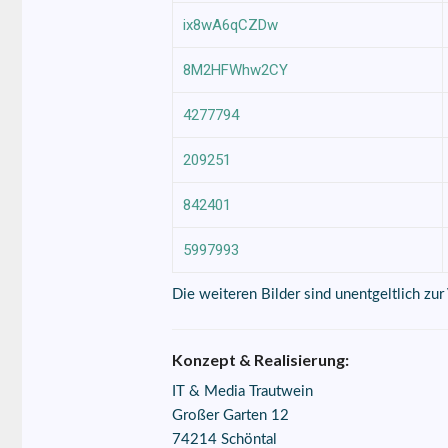
ix8wA6qCZDw
8M2HFWhw2CY
4277794
209251
842401
5997993
Die weiteren Bilder sind unentgeltlich zu
Konzept & Realisierung:
IT & Media Trautwein
Großer Garten 12
74214 Schöntal