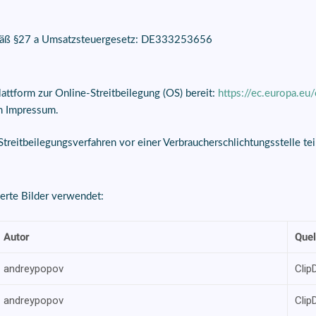
mäß §27 a Umsatzsteuergesetz: DE333253656
attform zur Online-Streitbeilegung (OS) bereit:
https://ec.europa.eu
m Impressum.
n Streitbeilegungsverfahren vor einer Verbraucherschlichtungsstelle t
erte Bilder verwendet:
Autor
Quel
andreypopov
Clip
andreypopov
Clip