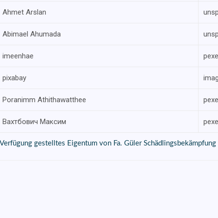
Ahmet Arslan
uns
Abimael Ahumada
uns
imeenhae
pexe
pixabay
imag
Poranimm Athithawatthee
pexe
Вахтбович Mаксим
pexe
r Verfügung gestelltes Eigentum von Fa. Güler Schädlingsbekämpfung