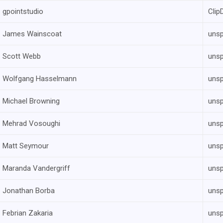
gpointstudio
Clip
James Wainscoat
uns
Scott Webb
uns
Wolfgang Hasselmann
uns
Michael Browning
uns
Mehrad Vosoughi
uns
Matt Seymour
uns
Maranda Vandergriff
uns
Jonathan Borba
uns
Febrian Zakaria
uns