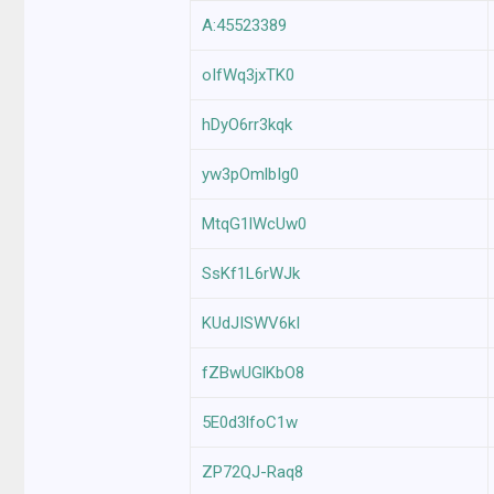
A:45523389
oIfWq3jxTK0
hDyO6rr3kqk
yw3pOmlbIg0
MtqG1lWcUw0
SsKf1L6rWJk
KUdJISWV6kI
fZBwUGlKbO8
5E0d3lfoC1w
ZP72QJ-Raq8