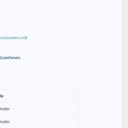
/consumers/odr
eilzunehmen.
le
Dealer
Dealer